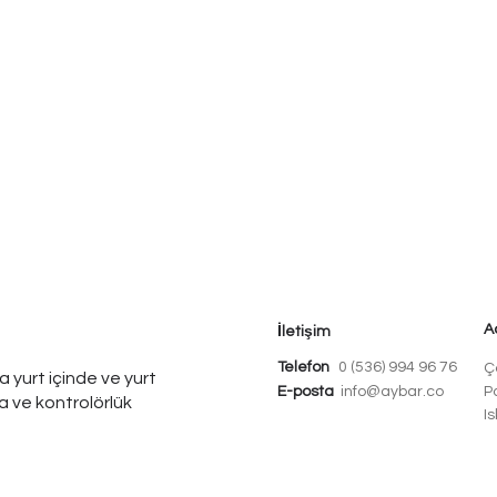
A
İletişim
Telefon
0 (536) 994 96 76
Ç
a yurt içinde ve yurt
E-posta
info@aybar.co
P
a ve kontrolörlük
I